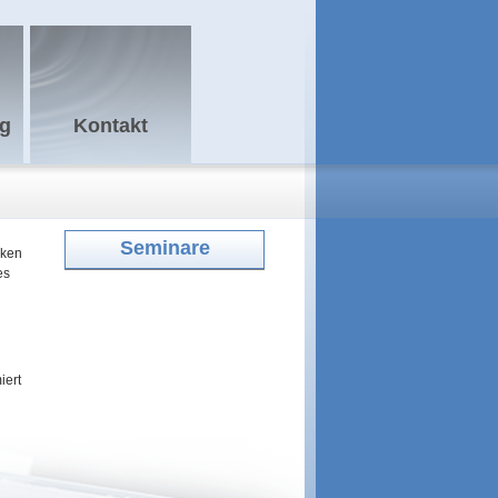
ng
Kontakt
Seminare
rken
es
iert