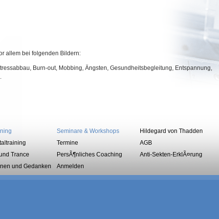
or allem bei folgenden Bildern:
 Stressabbau, Burn-out, Mobbing, Ängsten, Gesundheitsbegleitung, Entspannung,
.
ining
Seminare & Workshops
Hildegard von Thadden
altraining
Termine
AGB
und Trance
PersÃ¶nliches Coaching
Anti-Sekten-ErklÃ¤rung
ionen und Gedanken
Anmelden